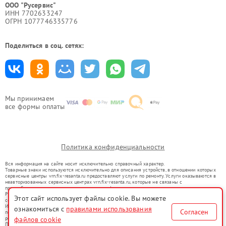
ООО "Русервис"
ИНН 7702633247
ОГРН 1077746335776
Поделиться в соц. сетях:
Мы принимаем
все формы оплаты
Политика конфиденциальности
Вся информация на сайте носит исключительно справочный характер.
Товарные знаки используются исключительно для описания устройств, в отношении которых
сервисные центры vrn.fix-resanta.ru предоставляют услуги по ремонту. Услуги оказываются в
неавторизованных сервисных центрах vrn.fix-resanta.ru, которые не связаны с
правообладателями товарных знаков или их официальными представителями.
Ремонт осуществляется для устройств, уже введенных в гражданский оборот в соответствии
Этот сайт использует файлы cookie. Вы можете
со статьей 1487 ГК РФ.
Использование товарных знаков не преследует цели индивидуализации услуг или введения
ознакомиться с
правилами использования
Согласен
потребителей в заблуждение, а служит для информирования о предоставляемых услугах по
ремонту техники указанных брендов.
файлов cookie
Представленная на сайте информация не является публичной офертой, определяемой