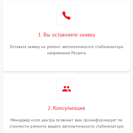
Не работает выходное
2000 ₽
Подробнее →
напряжение
Поломка выпрямителя
1500 ₽
Подробнее →
1. Вы оставляете заявку
Не стабилизирует в
2300 ₽
Подробнее →
полном диапазоне
Оставьте заявку на ремонт автоматического стабилизатора
напряжения Ресанта
Перегрузка устройства
1500 ₽
Подробнее →
Выходное напряжение
слишком высокое или
1600 ₽
Подробнее →
низкое
2. Консультация
Менеджер колл центра позвонит вам, проинформирует по
стоимости ремонта вашего автоматического стабилизатора
напряжения а также ответит на все ваши вопросы.