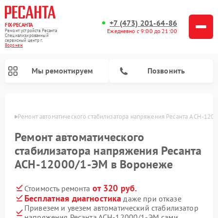
+7 (473) 201-64-86
FIX-РЕСАНТА
Ежедневно с 9:00 до 21:00
Ремонт устройств Ресанта
Специализированный
cервисный центр г.
Воронеж
Мы ремонтируем
Позвонить
онеже
Ремонт автоматического стабилизатора напряжения Ресанта АСН-120
Ремонт автоматического
Ремонт снегоуборщиков Ресанта
стабилизатора напряжения Ресанта
АСН-12000/1-ЭМ в Воронеже
от 320 руб.
Стоимость ремонта
Бесплатная диагностика
даже при отказе
Привезем и увезем автоматический стабилизатор
напряжения Ресанта АСН-12000/1-ЭМ сами