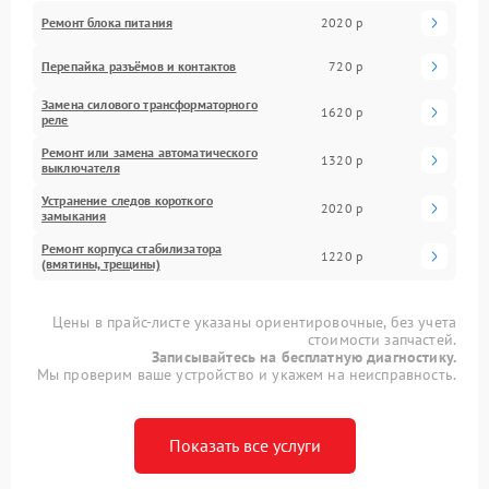
Ремонт блока питания
2020 р
Перепайка разъёмов и контактов
720 р
Замена силового трансформаторного
1620 р
реле
Ремонт или замена автоматического
1320 р
выключателя
Устранение следов короткого
2020 р
замыкания
Ремонт корпуса стабилизатора
1220 р
(вмятины, трещины)
Цены в прайс-листе указаны ориентировочные, без учета
стоимости запчастей.
Записывайтесь на бесплатную диагностику.
Мы проверим ваше устройство и укажем на неисправность.
Показать все услуги