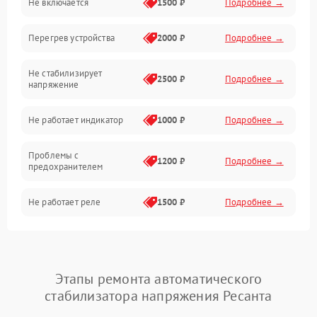
Не включается
1500 ₽
Подробнее →
Электронные компоненты
Перегрев устройства
2000 ₽
Подробнее →
Механика
Не стабилизирует
Корпус/Герметичность
2500 ₽
Подробнее →
напряжение
Не работает индикатор
1000 ₽
Подробнее →
Проблемы с
1200 ₽
Подробнее →
предохранителем
Не работает реле
1500 ₽
Подробнее →
Проблемы с
2400 ₽
Подробнее →
контроллером
Этапы ремонта автоматического
Не срабатывает защита от
1000 ₽
Подробнее →
стабилизатора напряжения Ресанта
перегрузки