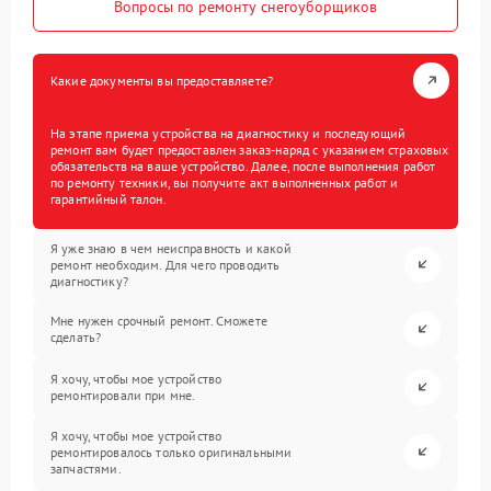
Вопросы по ремонту снегоуборщиков
Какие документы вы предоставляете?
На этапе приема устройства на диагностику и последующий
ремонт вам будет предоставлен заказ-наряд с указанием страховых
обязательств на ваше устройство. Далее, после выполнения работ
по ремонту техники, вы получите акт выполненных работ и
гарантийный талон.
Я уже знаю в чем неисправность и какой
ремонт необходим. Для чего проводить
диагностику?
Мне нужен срочный ремонт. Сможете
сделать?
Я хочу, чтобы мое устройство
ремонтировали при мне.
Я хочу, чтобы мое устройство
ремонтировалось только оригинальными
запчастями.