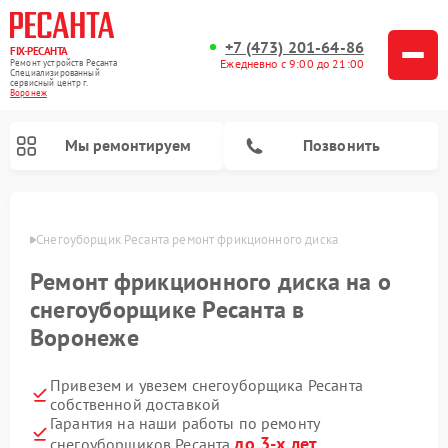
+7 (473) 201-64-86
FIX-РЕСАНТА
Ежедневно с 9:00 до 21:00
Ремонт устройств Ресанта
Специализированный
cервисный центр г.
Воронеж
Мы ремонтируем
Позвонить
онеже
Снегоуборщик Ресанта ремонт фрикционного диска
Ремонт фрикционного диска на о
Ремонт автоматических стабилизаторов напряжения Ресанта
снегоуборщике Ресанта в
Воронеже
Привезем и увезем снегоуборщика Ресанта
собственной доставкой
Гарантия на наши работы по ремонту
до 3-х лет
снегоуборщиков Ресанта