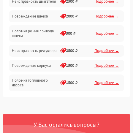
Неисправность двигателя
2500 ₽
Подробнее →
Электропитание
Повреждение шнека
2000 ₽
Подробнее →
Двигатель
Поломка ремня привода
500 ₽
Подробнее →
шнека
Неисправность редуктора
2500 ₽
Подробнее →
Повреждение корпуса
1500 ₽
Подробнее →
Поломка топливного
1500 ₽
Подробнее →
насоса
Повреждение топливного
1000 ₽
Подробнее →
бака
Неисправность
1500 ₽
Подробнее →
У Вас остались вопросы?
карбюратора