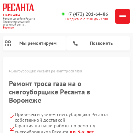
+7 (473) 201-64-86
FIX-РЕСАНТА
Ежедневно с 9:00 до 21:00
Ремонт устройств Ресанта
Специализированный
cервисный центр г.
Воронеж
Мы ремонтируем
Позвонить
онеже
Снегоуборщик Ресанта ремонт троса газа
Ремонт троса газа на о
Ремонт автоматических стабилизаторов напряжения Ресанта
снегоуборщике Ресанта в
Воронеже
Привезем и увезем снегоуборщика Ресанта
собственной доставкой
Гарантия на наши работы по ремонту
до 3-х лет
снегоуборщиков Ресанта