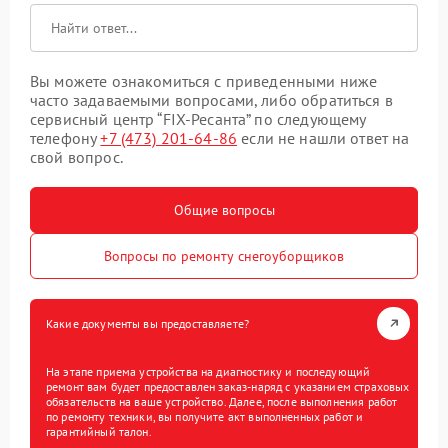
Вы можете ознакомиться с приведенными ниже
часто задаваемыми вопросами, либо обратиться в
сервисный центр “FIX-Ресанта” по следующему
телефону
+7 (473) 201-64-86
если не нашли ответ на
свой вопрос.
Общие вопросы
Вопросы по ремонту снегоуборщиков
Какие документы вы предоставляете?
На этапе приема устройства на диагностику и последующий
ремонт вам будет предоставлен заказ-наряд с указанием страховых
обязательств на ваше устройство. Далее, после выполнения работ
по ремонту техники, вы получите акт выполненных работ и
гарантийный талон.