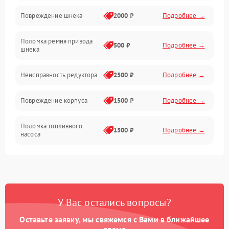
Повреждение шнека
2000 ₽
Подробнее →
Двигатель
Поломка ремня привода
500 ₽
Подробнее →
шнека
Неисправность редуктора
2500 ₽
Подробнее →
Повреждение корпуса
1500 ₽
Подробнее →
Поломка топливного
1500 ₽
Подробнее →
насоса
Повреждение топливного
1000 ₽
Подробнее →
бака
Неисправность
1500 ₽
Подробнее →
У Вас остались вопросы?
карбюратора
Оставьте заявку, мы свяжемся с Вами в ближайшее
Повреждение воздушного
время